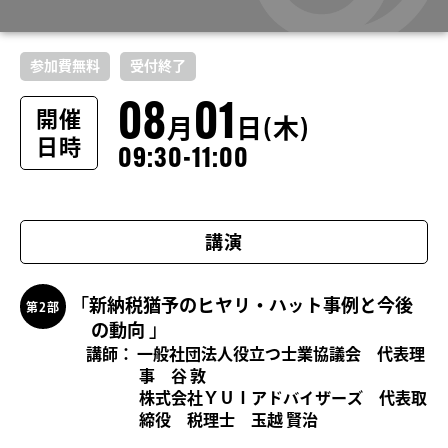
参加費無料
受付終了
08
01
開催
月
日(木)
日時
09:30-11:00
講演
「新納税猶予のヒヤリ・ハット事例と今後
第2部
の動向 」
講師：
一般社団法人役立つ士業協議会 代表理
事 谷 敦
株式会社ＹＵＩアドバイザーズ 代表取
締役 税理士 玉越 賢治