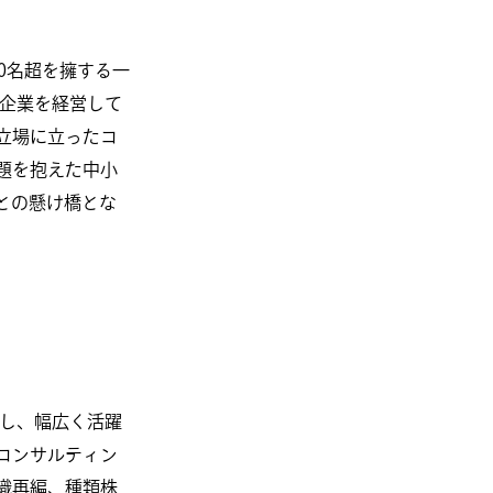
0名超を擁する一
小企業を経営して
立場に立ったコ
題を抱えた中小
との懸け橋とな
所し、幅広く活躍
コンサルティン
織再編、種類株