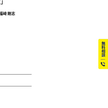
策」
福﨑 剛志
無料相談