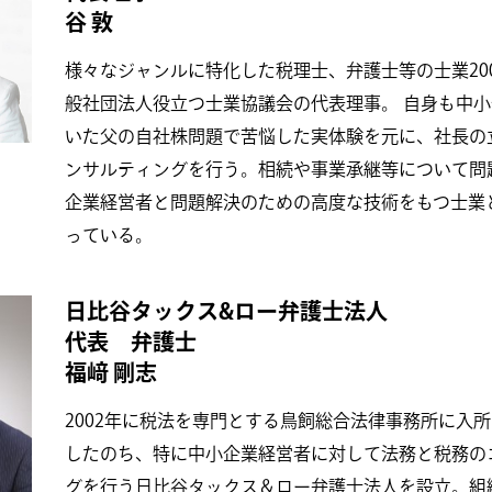
谷 敦
様々なジャンルに特化した税理士、弁護士等の士業20
般社団法人役立つ士業協議会の代表理事。 自身も中
いた父の自社株問題で苦悩した実体験を元に、社長の
ンサルティングを行う。相続や事業承継等について問
企業経営者と問題解決のための高度な技術をもつ士業
っている。
日比谷タックス&ロー弁護士法人
代表 弁護士
福﨑 剛志
2002年に税法を専門とする鳥飼総合法律事務所に入
したのち、特に中小企業経営者に対して法務と税務の
グを行う日比谷タックス＆ロー弁護士法人を設立。組