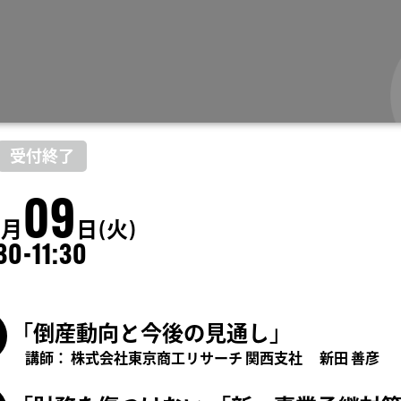
受付終了
2
09
月
日(火)
30-11:30
「倒産動向と今後の見通し」
講師：
株式会社東京商工リサーチ 関西支社 新田 善彦