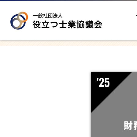
セミナー情報
seminar
代表理事挨拶
greeting
事業案内
service
法人概要
company
無料相談はこちら
inquiry
'25
財